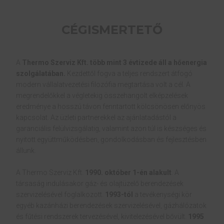
CÉGISMERTETŐ
A
Thermo Szerviz Kft. több mint 3 évtizede áll a hőenergia
szolgálatában.
Kezdettől fogva a teljes rendszert átfogó
modern vállalatvezetési filozófia megtartása volt a cél. A
megrendelőkkel a végletekig összehangolt elképzelések
eredménye a hosszú távon fenntartott kölcsönösen előnyös
kapcsolat. Az üzleti partnerekkel az ajánlatadástól a
garanciális felülvizsgálatig, valamint azon túl is készséges és
nyitott együttműködésben, gondolkodásban és fejlesztésben
állunk.
A Thermo Szerviz Kft.
1990. október 1-én alakult
. A
társaság indulásakor gáz- és olajtüzelő berendezések
szervizelésével foglalkozott.
1993-tól
a tevékenységi kör
egyéb kazánházi berendezések szervizelésével, gázhálózatok
és fűtési rendszerek tervezésével, kivitelezésével bővült.
1995