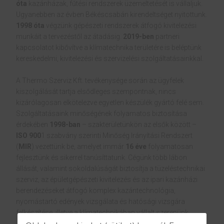
óta
kazánházak, fűtési rendszerek üzemeltetését is vállaljuk.
Ugyanebben az évben Békéscsabán kirendeltséget nyitottunk.
1998 óta
végzünk gépészeti rendszerek átfogó kivitelezési
munkáit a tervezéstől az átadásig.
2019-ben
partneri
kapcsolatot kibővítve a klímatechnika területére is beléptünk
kereskedelmi, kivitelezési és szervizelési szolgáltatásainkkal.
A Thermo Szerviz Kft. tevékenysége során az ügyfelek
kiszolgálását tartja elsődleges szempontnak, nincs
kizárólagosan elkötelezve egyetlen készülék gyártó felé sem.
Szolgáltatásaink minőségének folyamatos biztosítása
érdekében
1998-ban
– szakterületünkön az elsők között –
ISO 900
1 szabvány szerinti Minőség Irányítási Rendszert
(
MIR
) vezettünk be, amelyet immár
16 éve
folyamatosan
fejlesztünk és sikerrel tanúsíttatunk. Cégünk több lábon
állását, valamint sokoldalúságát biztosítja a tüzeléstechnikai
szerviz, az épületgépészeti kivitelezés és az ipari kazánházi
berendezéseket átfogó komplex kazántechnológia,
nyomástartó edények vizsgálata és hatósági vizsgára
felkészítése, illetve a klímatechnikában vállalt szerepünk.