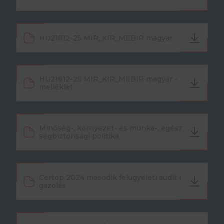
HU21812-25 MIR_KIR_MEBIR magyar
HU21812-25 MIR_KIR_MEBIR magyar -
melléklet
Minőség-, környezet- és munka-, egész
ségbiztonsági politika
Certop 2024 második felügyeleti audit i
gazolás